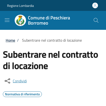
Salta al contenuto principale
Skip to footer content
Regione Lombardia
Comune di Peschiera
Borromeo
Briciole di pane
Home
/
Subentrare nel contratto di locazione
Subentrare nel contratto
di locazione
Condividi
Normativa di riferimento