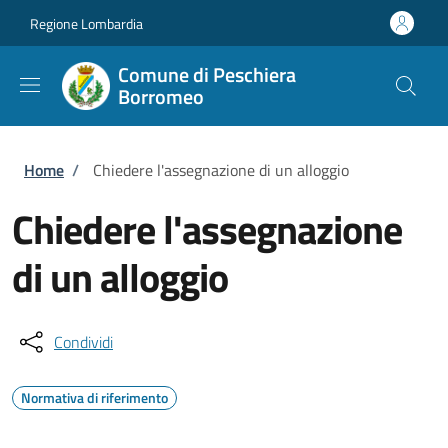
Salta al contenuto principale
Skip to footer content
Regione Lombardia
Comune di Peschiera
Borromeo
Briciole di pane
Home
/
Chiedere l'assegnazione di un alloggio
Chiedere l'assegnazione
di un alloggio
Condividi
Normativa di riferimento