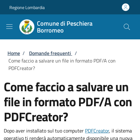
Salta al contenuto principale
Skip to footer content
Regione Lombardia
Comune di Peschiera
Borromeo
Briciole di pane
Home
/
Domande frequenti
/
Come faccio a salvare un file in formato PDF/A con
PDFCreator?
Come faccio a salvare un
file in formato PDF/A con
PDFCreator?
Dopo aver installato sul tuo computer
PDFCreator
, il sistema
operativo ti renderà automaticamente disponibile una nuova