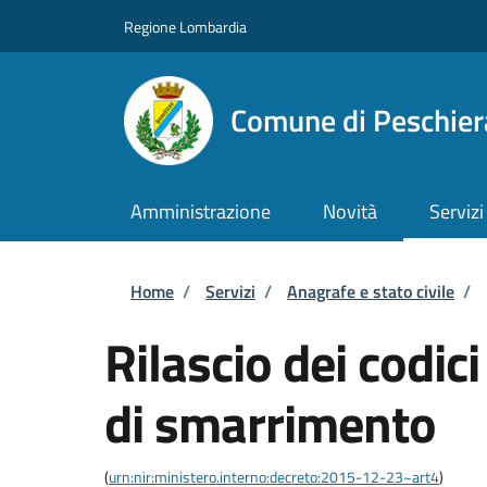
Salta al contenuto principale
Skip to footer content
Regione Lombardia
Comune di Peschie
Amministrazione
Novità
Servizi
Briciole di pane
Home
/
Servizi
/
Anagrafe e stato civile
/
Rilascio dei codic
di smarrimento
(
urn:nir:ministero.interno:decreto:2015-12-23~art4
)