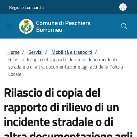
Salta al contenuto principale
Skip to footer content
Regione Lombardia
Comune di Peschiera
Borromeo
Briciole di pane
Home
/
Servizi
/
Mobilità e trasporti
/
Rilascio di copia del rapporto di rilievo di un incidente
stradale o di altra documentazione agli atti della Polizia
Locale
Rilascio di copia del
rapporto di rilievo di un
incidente stradale o di
altra documentazione agli