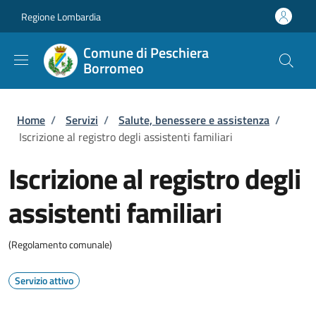
Salta al contenuto principale
Skip to footer content
Regione Lombardia
Comune di Peschiera
Borromeo
Briciole di pane
Home
/
Servizi
/
Salute, benessere e assistenza
/
Iscrizione al registro degli assistenti familiari
Iscrizione al registro degli
assistenti familiari
(Regolamento comunale)
Servizio attivo