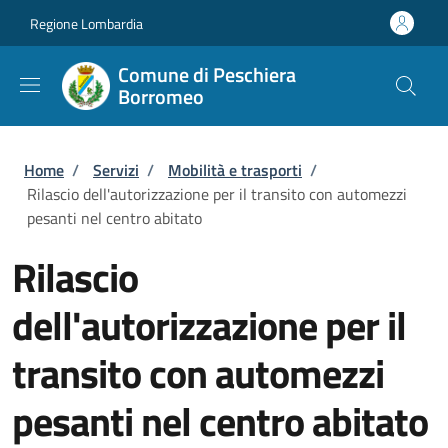
Salta al contenuto principale
Skip to footer content
Regione Lombardia
Comune di Peschiera
Borromeo
Briciole di pane
Home
/
Servizi
/
Mobilità e trasporti
/
Rilascio dell'autorizzazione per il transito con automezzi
pesanti nel centro abitato
Rilascio
dell'autorizzazione per il
transito con automezzi
pesanti nel centro abitato