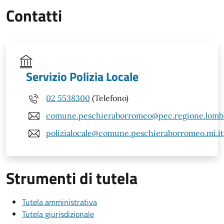
Contatti
Servizio Polizia Locale
02 5538300
(Telefono)
comune.peschieraborromeo@pec.regione.lomba
polizialocale@comune.peschieraborromeo.mi.it
Strumenti di tutela
Tutela amministrativa
Tutela giurisdizionale