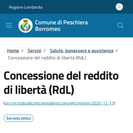
Salta al contenuto principale
Skip to footer content
Regione Lombardia
Comune di Peschiera
Borromeo
Briciole di pane
Home
/
Servizi
/
Salute, benessere e assistenza
/
Concessione del reddito di libertà (RdL)
Concessione del reddito
di libertà (RdL)
(
urn:nir:stato:decreto.presidente.consiglio.ministri:2020-12-17
)
Servizio attivo