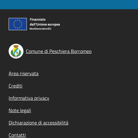
Comune di Peschiera Borromeo
Footer menu
Area riservata
Crediti
Informativa privacy
Note legali
Dichiarazione di accessibilità
Contatti