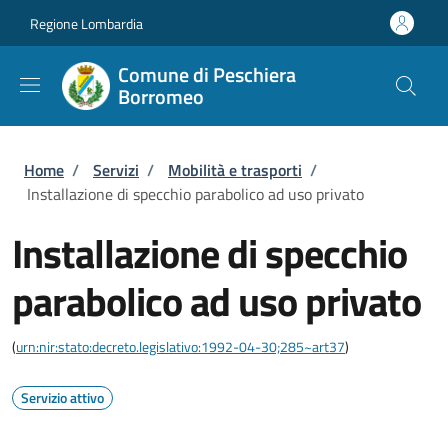
Salta al contenuto principale
Skip to footer content
Regione Lombardia
Comune di Peschiera
Borromeo
Briciole di pane
Home
/
Servizi
/
Mobilità e trasporti
/
Installazione di specchio parabolico ad uso privato
Installazione di specchio
parabolico ad uso privato
(
urn:nir:stato:decreto.legislativo:1992-04-30;285~art37
)
Servizio attivo