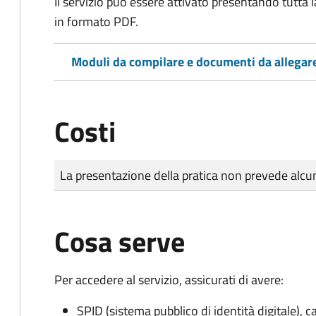
Il servizio può essere attivato presentando tutta
in formato PDF.
Moduli da compilare e documenti da allegar
Costi
Tipo di pagamento
Importo
La presentazione della pratica non prevede al
Cosa serve
Per accedere al servizio, assicurati di avere:
SPID (sistema pubblico di identità digitale), ca