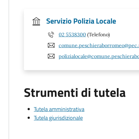
Servizio Polizia Locale
02 5538300
(Telefono)
comune.peschieraborromeo@pec.re
polizialocale@comune.peschierabo
Strumenti di tutela
Tutela amministrativa
Tutela giurisdizionale