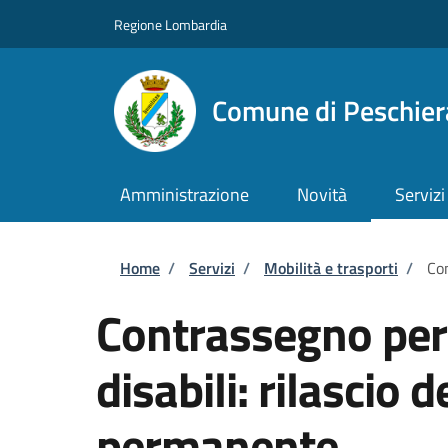
Salta al contenuto principale
Skip to footer content
Regione Lombardia
Comune di Peschie
Amministrazione
Novità
Servizi
Briciole di pane
Home
/
Servizi
/
Mobilità e trasporti
/
Con
Contrassegno per v
disabili: rilascio
permanente