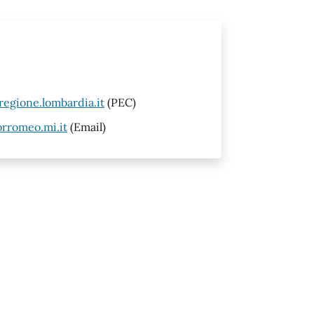
gione.lombardia.it
(PEC)
rromeo.mi.it
(Email)